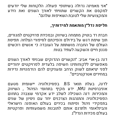
"אני מאמינה גדולה בשיתופי פעולה. הלקוחות שלי יודעים
למקסם את הקשרים שתוויתי לאורך השנים ואת הידע
והמקצועיות שלי לטובת השאיפות שלהם".
חליפת נדל״ן מותאמת למידותיך,
חברת רד בוטיק מתמחה בשיווק ובמכירת פרויקטים למגורים,
תוך שימת דגש על בידולם והפיכתם לסיפורי הצלחה. תפיסת
העולם של החברה מושתתת על העובדה כי אנשים רוכשים
סגנון חיים והשקעה לעתיד בטוח.
דנה בן-ארי אביב: ״הקשרים ההדוקים שבניתי לאורך השנים
מאפשרים ללקוחותינו חשיפה בלעדית לפרויקטים יחודיים
לפני יציאתם לשוק הרחב ומעניקים להם הזדמנויות נדירות
במחירים אטרקטיביים".
לדנה, בעלת תואר B.S. בפסיכולוגיה יישומית מטעם
אוניברסיטת NYU, ידע מקיף בתחומי הניהול , השיווק
והמכירות. דנה השכילה לשלב ידע אקדמי שצברה בתחום
הפסיכולוגיה והתנהגות הצרכנים יחד עם ניסיון של שנים
בתפקידי ניהול ופיתוח בכירים בעולם האופנה הישראלי
והבינלאומי ולתרגם אותם לתובנות משמעותיות ופרקטיות
בעולם מכירות הנדל"ן.