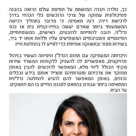
כך, נולדה חברה המושתת על תפיסת עולם הרואה בהבנה
פסיכולוגית עמוקה של צרכי הרוכשים כלי הכרחי בדרך
לרכישת דירה. דנה מאמינה כי מדובר בתהליך רכישה
המשמעותי ביותר שאדם יעשה בחייו-קניית בית או נכס
נדל"ני, חובה להתייחס להיבטים, האישים, המשפחתיים,
הפיננסיים והסביבתיים המשפיעים עליו וללוות אותו יד ביד,
בשירות מסור ובתשוקה אמיתית כדי לסייע לו בהחלטת חייו.
היכרותה המעמיקה עם תחום הנדל"ן וניסיונה העשיר בניהול
פרויקטים, מאפשרים לה להעניק ללקוחות המשרד שירות
מקיף הכולל ליווי מלא, המאפשר לרוכשים להבין באופן
ממוקד את צרכיהם ומטרותיהם ומצייד אותם בידע ובכלים
נכונים, באופן המאפשר להם להגיע להחלטה נדל״נית
המתאימה ביותר עבורם בהתאם לסגנון החיים בו הם חושקים.
עד הבית.