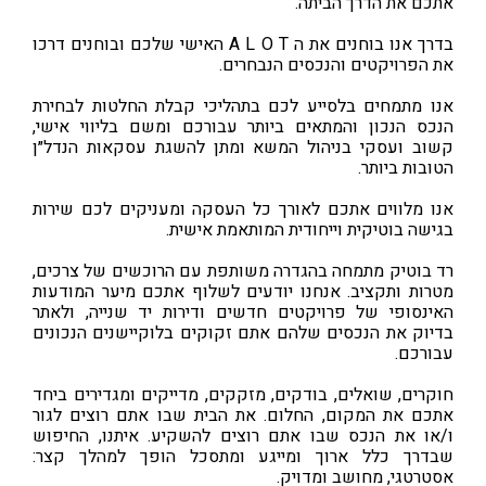
אתכם את הדרך הביתה.
בדרך אנו בוחנים את ה A L O T האישי שלכם ובוחנים דרכו
את הפרויקטים והנכסים הנבחרים.
אנו מתמחים בלסייע לכם בתהליכי קבלת החלטות לבחירת
הנכס הנכון והמתאים ביותר עבורכם ומשם בליווי אישי,
קשוב ועסקי בניהול המשא ומתן להשגת עסקאות הנדל״ן
הטובות ביותר.
אנו מלווים אתכם לאורך כל העסקה ומעניקים לכם שירות
בגישה בוטיקית וייחודית המותאמת אישית.
רד בוטיק מתמחה בהגדרה משותפת עם הרוכשים של צרכים,
מטרות ותקציב. אנחנו יודעים לשלוף אתכם מיער המודעות
האינסופי של פרויקטים חדשים ודירות יד שנייה, ולאתר
בדיוק את הנכסים שלהם אתם זקוקים בלוקיישנים הנכונים
עבורכם.
חוקרים, שואלים, בודקים, מזקקים, מדייקים ומגדירים ביחד
אתכם את המקום, החלום. את הבית שבו אתם רוצים לגור
ו/או את הנכס שבו אתם רוצים להשקיע. איתנו, החיפוש
שבדרך כלל ארוך ומייגע ומתסכל הופך למהלך קצר:
אסטרטגי, מחושב ומדויק.