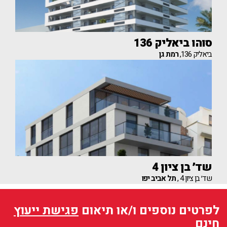
סוהו ביאליק 136
ביאליק 136,
רמת גן
שד׳ בן ציון 4
שד׳ בן ציון 4 ,
תל אביב יפו
לפרטים נוספים ו/או תיאום
פגישת ייעוץ
חינם